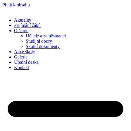
Přejít k obsahu
Aktuality
Přijímání žáků
O škole
Učitelé a zaměstnanci
Studijní obory
Školní dokumenty
Akce školy
Galerie
Úřední deska
Kontakt